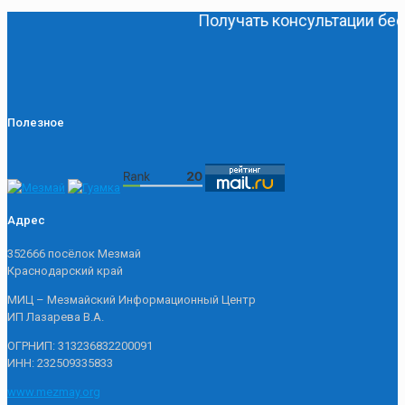
Получать консультации беспл
Полезное
Адрес
352666 посёлок Мезмай
Краснодарский край
МИЦ – Мезмайский Информационный Центр
ИП Лазарева В.А.
ОГРНИП: 313236832200091
ИНН: 232509335833
www.mezmay.org