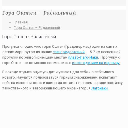
Гора Оштен – Радиальный
Главная
Гора Оштен – Радиальный
Гора Оштен - Радиальный
Прогулка к подножию горы Оштен (Градовержец) один из самых
лёгких маршрутов из наших
спецпредложений
. – 5-7 км неспешной
прогулки по живописнейшим местам
плато-Лаго-Наки
. Прогулку к
горе Оштен легко можно совместить с
восхождением на вершину.
В походе отдыхающие увидят и узнают для себя и о себе много
нового. Научатся пользоваться горным снаряжением, испытают
себя на выносливость и навсегда оставят в своем сердце частичку
таинственного и завораживающего мира нагорья
Лагонаки
.