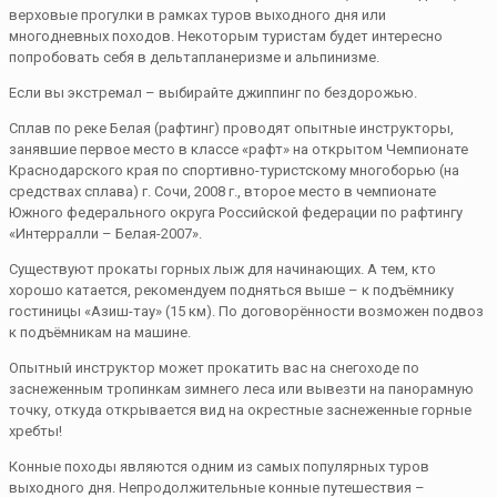
верховые прогулки в рамках туров выходного дня или
многодневных походов. Некоторым туристам будет интересно
попробовать себя в дельтапланеризме и альпинизме.
Если вы экстремал – выбирайте джиппинг по бездорожью.
Сплав по реке Белая (рафтинг) проводят опытные инструкторы,
занявшие первое место в классе «рафт» на открытом Чемпионате
Краснодарского края по спортивно-туристскому многоборью (на
средствах сплава) г. Сочи, 2008 г., второе место в чемпионате
Южного федерального округа Российской федерации по рафтингу
«Интерралли – Белая-2007».
Существуют прокаты горных лыж для начинающих. А тем, кто
хорошо катается, рекомендуем подняться выше – к подъёмнику
гостиницы «Азиш-тау» (15 км). По договорённости возможен подвоз
к подъёмникам на машине.
Опытный инструктор может прокатить вас на снегоходе по
заснеженным тропинкам зимнего леса или вывезти на панорамную
точку, откуда открывается вид на окрестные заснеженные горные
хребты!
Конные походы являются одним из самых популярных туров
выходного дня. Непродолжительные конные путешествия –