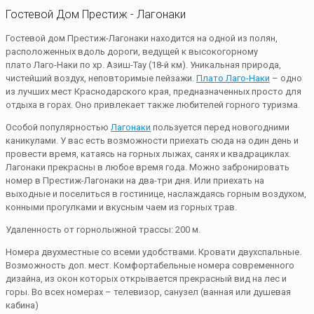
Гостевой Дом Престиж - Лагонаки
Гостевой дом Престиж-Лагонаки находится на одной из полян,
расположенных вдоль дороги, ведущей к высокогорному
плато Лаго-Наки по хр. Азиш-Тау (18-й км). Уникальная природа,
чистейший воздух, неповторимые пейзажи.
Плато Лаго-Наки
– одно
из лучших мест Краснодарского края, предназначенных просто для
отдыха в горах. Оно привлекает также любителей горного туризма.
Особой популярностью
Лагонаки
пользуется перед новогодними
каникулами. У вас есть возможности приехать сюда на один день и
провести время, катаясь на горных лыжах, санях и квадрациклах.
Лагонаки прекрасны в любое время года. Можно забронировать
номер в Престиж-Лагонаки на два-три дня. Или приехать на
выходные и поселиться в гостинице, наслаждаясь горным воздухом,
конными прогулками и вкусным чаем из горных трав.
Удаленность от горнолыжной трассы: 200 м.
Номера двухместные со всеми удобствами. Кровати двухспальные.
Возможность доп. мест. Комфортабельные номера современного
дизайна, из окон которых открывается прекрасный вид на лес и
горы. Во всех номерах – телевизор, санузел (ванная или душевая
кабина)