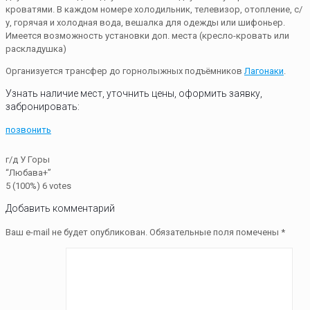
кроватями. В каждом номере холодильник, телевизор, отопление, с/
у, горячая и холодная вода, вешалка для одежды или шифоньер.
Имеется возможность установки доп. места (кресло-кровать или
раскладушка)
Организуется трансфер до горнолыжных подъёмников
Лагонаки
.
Узнать наличие мест, уточнить цены, оформить заявку,
забронировать:
позвонить
г/д У Горы
“Любава+”
5
(100%)
6
votes
Добавить комментарий
Ваш e-mail не будет опубликован.
Обязательные поля помечены
*