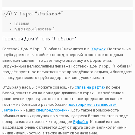
г/д У Горы “Любава+”
Главная
г/д У Горы “Любава+”
Гостевой Дом У Горы "Любава+"
Гостевой Дом У Горы “Любава+” находится в п.
Хаджох
. Построен из
сруба древесины хвойных пород, а первый этаж гостевого дома
выложен камнем, что даёт некую экзотику в оформлении.
Окружённый великолепием пейзажа Гостевой Дом У Горы “Любава+”
создаёт приятное впечатление от проведённого отдыха, и благодаря
запаху древесного сруба оздоравливает, успокаивает.
Отдыхая у нас Вы сможете совершить
сплав на рафтах
по реке
Белой, покататься на лошадях, джиппинг в горах — излюбленное
развлечение для туристов, которое также предлагается нашим
гостям из большого разнообразия
достопримечательностей
Лагонаки
и наших
спецпредложений
. Есть также возможность
обычных пеших прогулок по местам, где река Белая тянется в виде
прекрасных и интересных водопадов
Руфабго
. Каждый из всех
водопадов очень отличается друг от друга своим великолепием и
индивидуальностью, а также имеет своё название.