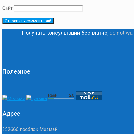
Сайт
Получать консультации бесплатно
, do not wait and
Ж
Полезное
Адрес
352666 посёлок Мезмай