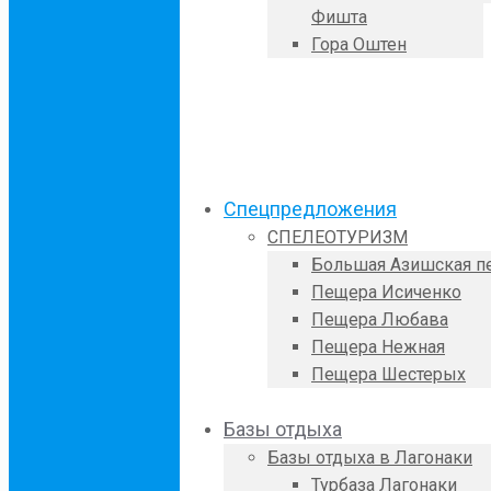
Фишта
Гора Оштен
Спецпредложения
СПЕЛЕОТУРИЗМ
Большая Азишская п
Пещера Исиченко
Пещера Любава
Пещера Нежная
Пещера Шестерых
Базы отдыха
Базы отдыха в Лагонаки
Турбаза Лагонаки