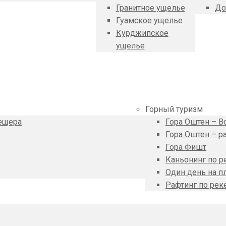
Гранитное ущелье
До
Гуамское ущелье
Курджипское
ущелье
Горный туризм
ещера
Гора Оштен – 
Гора Оштен – 
Гора Фишт
Каньонинг по 
Один день на п
Рафтинг по рек