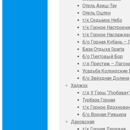
Отель Азиш-Тау
Отель Оштен
т/к Седьмое Небо
т/к Горное Настроени
т/к Горное Наслажде
б/о Горная Кубань – 
База Отдыха Sparta
б/о Пихтовый Бор
г/д Престиж – Лагон
Усадьба Колхидские 
б/о Звёздная Долина
Хаджох
г/д У Горы “Любава+
Турбаза Горная
т/к Горное Вдохнове
б/о Водная Ривьера
Даховская
т/к Горная Деревня