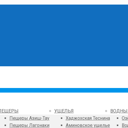
ПЕЩЕРЫ
УЩЕЛЬЯ
ВОДНЫ
Пещеры Азиш-Тау
Хаджохская Теснина
Оз
Пещеры Лагонаки
Аминовское ущелье
Во