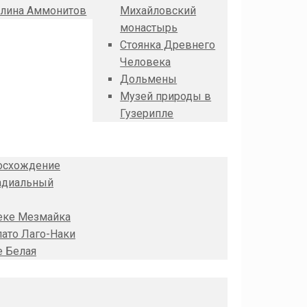
лина Аммонитов
Михайловский
монастырь
Стоянка Древнего
Человека
Дольмены
Музей природы в
Гузерипле
Восхождение
радиальный
реке Мезмайка
лато Лаго-Наки
е Белая