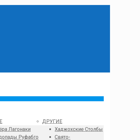
Е
ДРУГИЕ
ёра Лагонаки
Хаджохские Столбы
допады Руфабго
Свято-